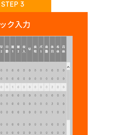
STEP 3
ック入力