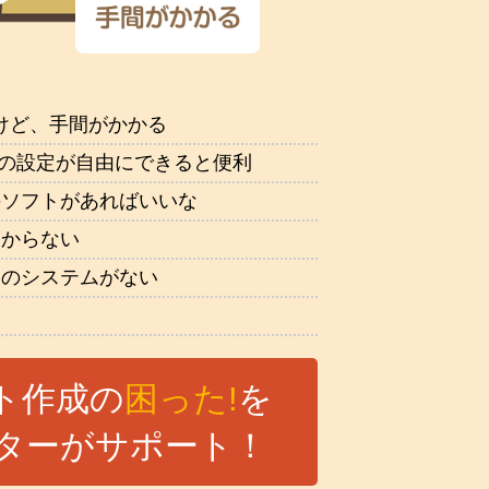
たけど、手間がかかる
勤の設定が自由にできると便利
のソフトがあればいいな
わからない
りのシステムがない
な
ト作成の
困った!
を
ターがサポート！