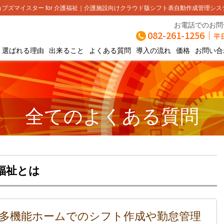
ブズマイスター for 介護福祉
介護施設向けクラウド版シフト表自動作成管理シス
お電話でのお問
082-261-1256
｜
平日
選ばれる理由
出来ること
よくある質問
導入の流れ
価格
お問い合
全てのよくある質問
護福祉とは
多機能ホームでのシフト作成や勤怠管理